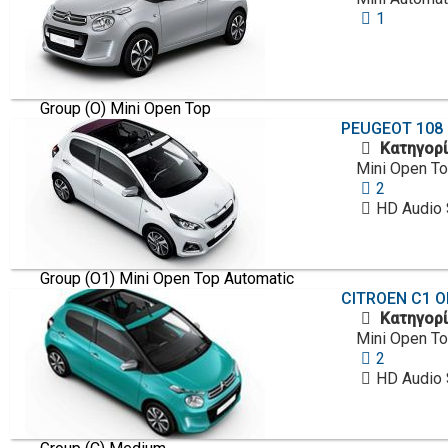
1
Group (O) Mini Open Top
PEUGEOT
108 
Κατηγορί
Mini Open T
2
HD Audio
Group (O1) Mini Open Top Automatic
CITROEN
C1 O
Κατηγορί
Mini Open To
2
HD Audio