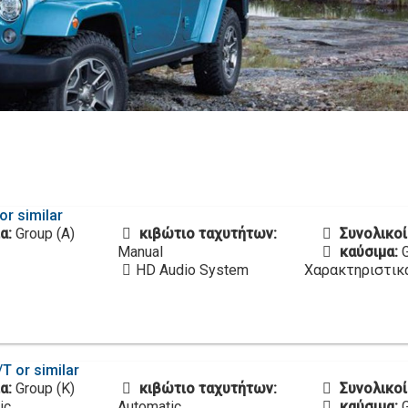
or similar
α:
Group (A)
κιβώτιο ταχυτήτων:
Συνολικοί
Manual
καύσιμα:
HD Audio System
Χαρακτηριστικ
T or similar
α:
Group (K)
κιβώτιο ταχυτήτων:
Συνολικοί
ic
Automatic
καύσιμα: