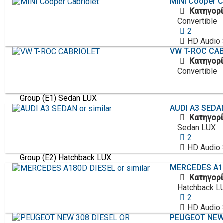
MINI
Cooper C
Κατηγορί
Convertible
2
HD Audio
VW
T-ROC CA
Κατηγορί
Convertible
Group (E1) Sedan LUX
AUDI
A3 SEDAN
Κατηγορί
Sedan LUX
2
HD Audio
Group (E2) Hatchback LUX
MERCEDES
A1
Κατηγορί
Hatchback L
2
HD Audio
PEUGEOT
NEW