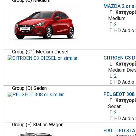
Group (C) Medium
MAZDA
2 or s
Κατηγορί
Medium
2
HD Audio
Group (C1) Medium Diesel
CITROEN
C3 D
Κατηγορί
Medium Dies
2
HD Audio
Group (D) Sedan
PEUGEOT
308 
Κατηγορί
Sedan
2
HD Audio
Group (E) Station Wagon
FIAT
TIPO STA