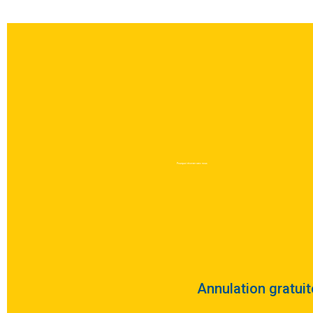
Raisons de réserver avec not
compagnie
Pourquoi réserver avec nous
Lire la suite
Annulation gratuite