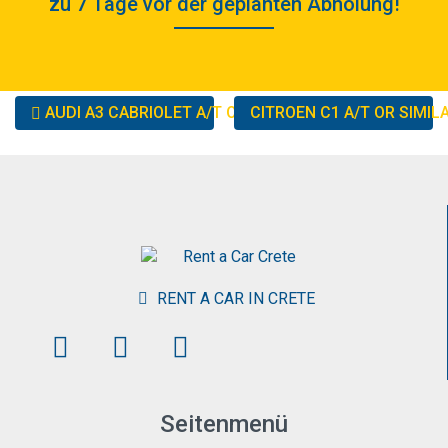
zu 7 Tage vor der geplanten Abholung!
Other
AUDI A3 CABRIOLET A/T OR SIMILAR
CITROEN C1 A/T OR SIMIL
cars
RENT A CAR IN CRETE
Seitenmenü