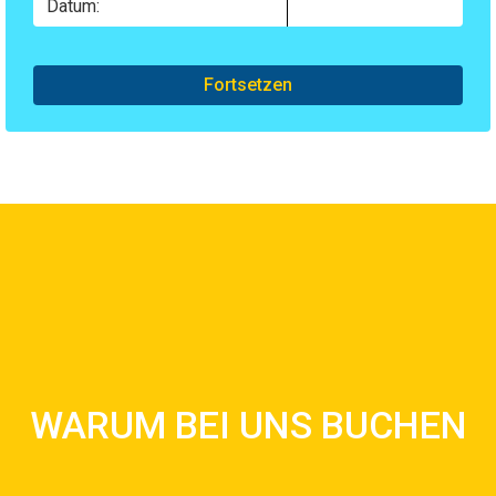
Fortsetzen
GRÜNDE, MIT UNSERER
MIETGESELLSCHAFT ZU
WARUM BEI UNS BUCHEN
BUCHEN
Weiterlesen