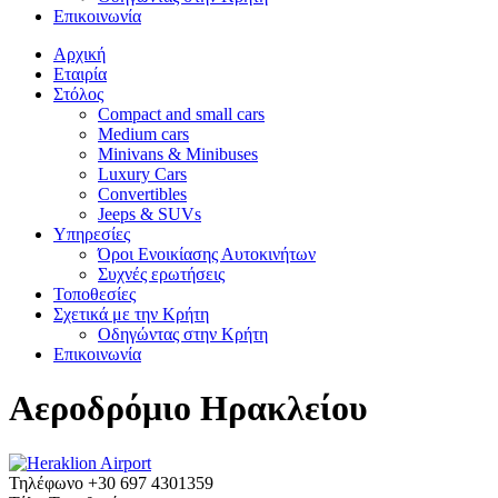
Επικοινωνία
Αρχική
Εταιρία
Στόλος
Compact and small cars
Medium cars
Minivans & Minibuses
Luxury Cars
Convertibles
Jeeps & SUVs
Υπηρεσίες
Όροι Ενοικίασης Αυτοκινήτων
Συχνές ερωτήσεις
Τοποθεσίες
Σχετικά με την Κρήτη
Οδηγώντας στην Κρήτη
Επικοινωνία
Αεροδρόμιο Ηρακλείου
Τηλέφωνο
+30 697 4301359