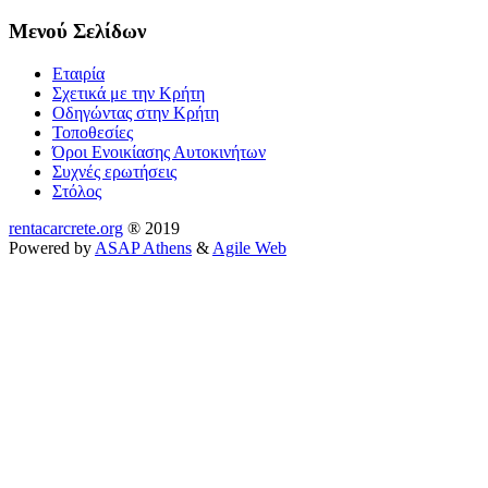
Μενού Σελίδων
Εταιρία
Σχετικά με την Κρήτη
Οδηγώντας στην Κρήτη
Τοποθεσίες
Όροι Ενοικίασης Αυτοκινήτων
Συχνές ερωτήσεις
Στόλος
rentacarcrete.org
® 2019
Powered by
ASAP Athens
&
Agile Web