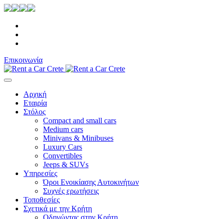
Επικοινωνία
Αρχική
Εταιρία
Στόλος
Compact and small cars
Medium cars
Minivans & Minibuses
Luxury Cars
Convertibles
Jeeps & SUVs
Υπηρεσίες
Όροι Ενοικίασης Αυτοκινήτων
Συχνές ερωτήσεις
Τοποθεσίες
Σχετικά με την Κρήτη
Οδηγώντας στην Κρήτη