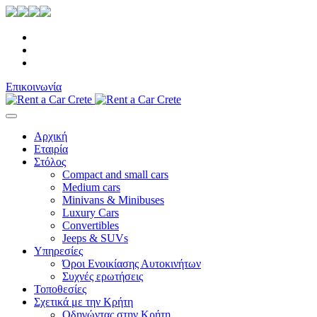
Επικοινωνία
Αρχική
Εταιρία
Στόλος
Compact and small cars
Medium cars
Minivans & Minibuses
Luxury Cars
Convertibles
Jeeps & SUVs
Υπηρεσίες
Όροι Ενοικίασης Αυτοκινήτων
Συχνές ερωτήσεις
Τοποθεσίες
Σχετικά με την Κρήτη
Οδηγώντας στην Κρήτη