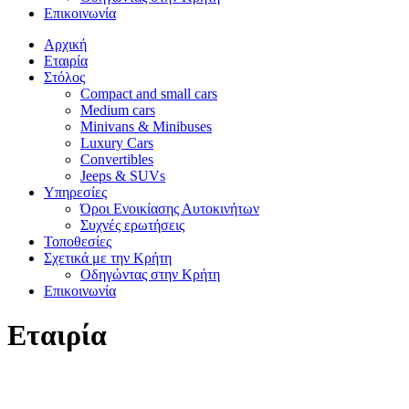
Επικοινωνία
Αρχική
Εταιρία
Στόλος
Compact and small cars
Medium cars
Minivans & Minibuses
Luxury Cars
Convertibles
Jeeps & SUVs
Υπηρεσίες
Όροι Ενοικίασης Αυτοκινήτων
Συχνές ερωτήσεις
Τοποθεσίες
Σχετικά με την Κρήτη
Οδηγώντας στην Κρήτη
Επικοινωνία
Εταιρία