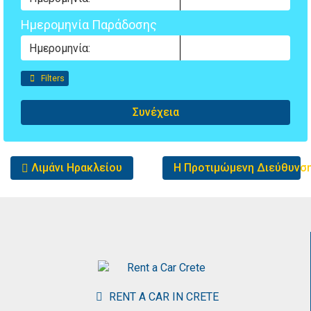
Ημερομηνία Παράδοσης
Filters
Συνέχεια
Other
Λιμάνι Ηρακλείου
Η Προτιμώμενη Διεύθυνσ
locations
RENT A CAR IN CRETE