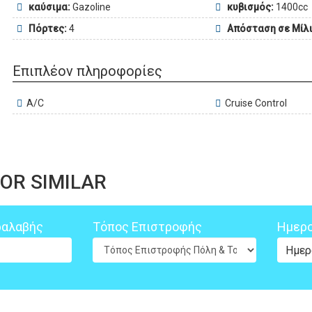
καύσιμα:
Gazoline
κυβισμός:
1400cc
Πόρτες:
4
Απόσταση σε Μίλι
Επιπλέον πληροφορίες
A/C
Cruise Control
OR SIMILAR
ραλαβής
Τόπος Επιστροφής
Ημερο