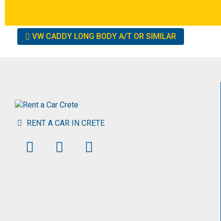
Other
VW CADDY LONG BODY A/T OR SIMILAR
cars
RENT A CAR IN CRETE